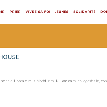
IR
PRIER
VIVRE SA FOI
JEUNES
SOLIDARITÉ
DO
PATRIMOINE
COUPLES
LA BIBLIOTHÈQUE
CELLULES PAROISSIALES
 HOUSE
D’ÉVANGÉLISATION
LES RENCONTRES DES TERNES
PÈRES DE FAMILLE
ART CULTURE ET FOI
ENTREPRENEURS ET DIRIGEANTS
CHRÉTIENS
cing elit. Nam cursus. Morbi ut mi. Nullam enim leo, egestas id, cond
CHOEURS D’ADULTES
MÈRES DE FAMILLE
COCKT’ELLES SPIRIT