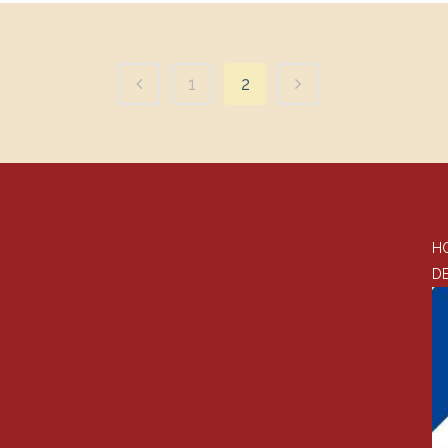
1
2
H
D