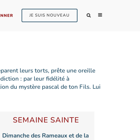
JE SUIS NOUVEAU
NNER
ESPACE 16
PARCOURS ALPHA
L’ÉCOLE BLANCHE DE CASTILLE
EVEN
éparent leurs torts, prête une oreille
iction : par leur fidélité à
LES AVOCATS DE SAINT FERD
PÈLERINAGES
ion du mystère pascal de ton Fils. Lui
L’ACCUEIL LOUIS ET ZÉLIE
FORMATION DES RESPONSABLES
LES ASSOCIATIONS FAMILLES
PLAYLIST ENSEIGNEMENTS
CATHOLIQUES
SEMAINE SAINTE
LA RECHERCHE D’EMPLOI
Dimanche des Rameaux et de la