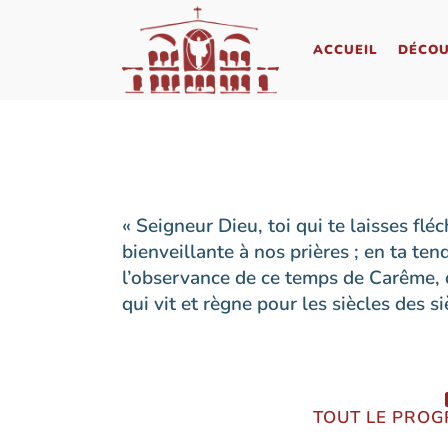
ACCUEIL
DÉCOU
LES HORAIRES
FAIRE BAPTISER VOTRE ENFANT
LES ÉQUIPES PAROISSIALES
LES SACREMENTS POUR LES JEUNES
« Seigneur Dieu, toi qui te laisses flé
bienveillante à nos prières ; en ta ten
NOUS CONTACTER
PRENDRE LE CHEMIN DE LA FOI,
ADULTE
l’observance de ce temps de Carême, qu
DEMANDER UN CERTIFICAT DE
qui vit et règne pour les siècles des s
BAPTÊME
SE PRÉPARER AU MARIAGE
COMMUNIER À DOMICILE
CÉLÉBRER LES FUNÉRAILLES
TOUT LE PRO