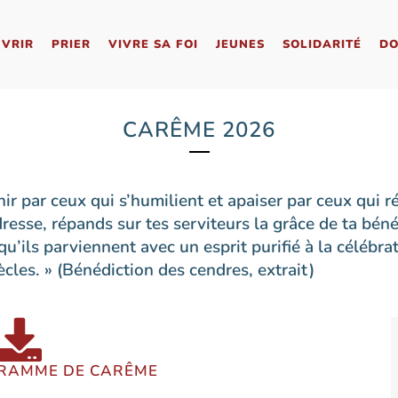
VRIR
PRIER
VIVRE SA FOI
JEUNES
SOLIDARITÉ
DO
CARÊME 2026
PATRIMOINE
COUPLES
LA BIBLIOTHÈQUE
CELLULES PAROISSIALES
chir par ceux qui s’humilient et apaiser par ceux qui r
D’ÉVANGÉLISATION
dresse, répands sur tes serviteurs la grâce de ta bénéd
LES RENCONTRES DES TERNES
PÈRES DE FAMILLE
’ils parviennent avec un esprit purifié à la célébrat
ART CULTURE ET FOI
iècles. » (Bénédiction des cendres, extrait)
ENTREPRENEURS ET DIRIGEANTS
CHRÉTIENS
CHOEURS D’ADULTES
MÈRES DE FAMILLE
GRAMME DE CARÊME
COCKT’ELLES SPIRIT