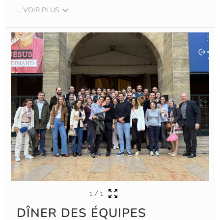
... VOIR PLUS
1
/
1
DÎNER DES ÉQUIPES